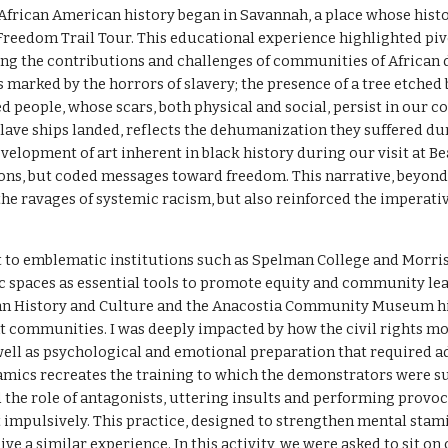
frican American history began in Savannah, a place whose histo
Freedom Trail Tour. This educational experience highlighted piv
ng the contributions and challenges of communities of African d
 marked by the horrors of slavery; the presence of a tree etched
ed people, whose scars, both physical and social, persist in our c
slave ships landed, reflects the dehumanization they suffered dur
velopment of art inherent in black history during our visit at Be
ns, but coded messages toward freedom. This narrative, beyond 
he ravages of systemic racism, but also reinforced the imperativ
sit to emblematic institutions such as Spelman College and Morr
c spaces as essential tools to promote equity and community lea
an History and Culture and the Anacostia Community Museum hig
t communities. I was deeply impacted by how the civil rights 
well as psychological and emotional preparation that required adm
mics recreates the training to which the demonstrators were sub
e role of antagonists, uttering insults and performing provocati
 impulsively. This practice, designed to strengthen mental stami
 live a similar experience. In this activity, we were asked to sit o