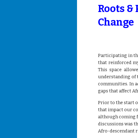
Roots &
Change
Participating in 
that reinforced m
This space allow
understanding of 
communities. In ad
gaps that affect 
Prior to the start
that impact our co
although coming fr
discussions was th
Afro-descendant r