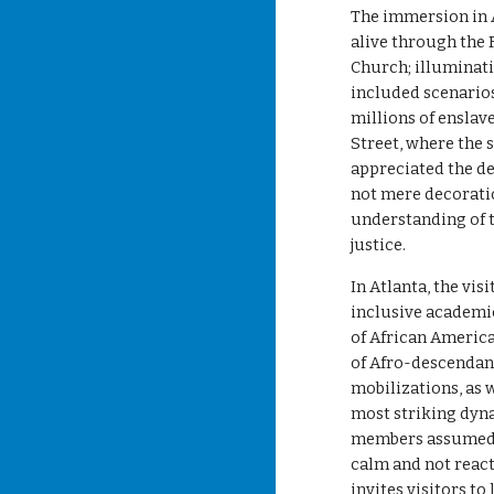
The immersion in A
alive through the 
Church; illuminati
included scenarios
millions of enslav
Street, where the 
appreciated the de
not mere decoratio
understanding of t
justice.
In Atlanta, the vi
inclusive academi
of African Americ
of Afro-descendan
mobilizations, as 
most striking dyna
members assumed th
calm and not react
invites visitors to