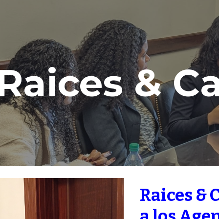
ip to main content
Skip to navigat
Raices & C
Raices &
a los Age