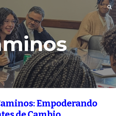
ion
aminos
 Caminos: Empoderando
ntes de Cambio