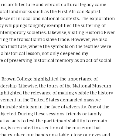
ric architecture and vibrant cultural legacy came
otal landmarks such as the First African Baptist
escent in local and national contexts. The exploration
 by whippings tangibly exemplified the suffering of
ontemporary societies. Likewise, visiting Historic River
ing the transatlantic slave trade. However, we also
ach Institute, where the symbols on the textiles were
a historical lesson, not only deepened my
e of preserving historical memory as an act of social
is Brown College highlighted the importance of
dership. Likewise, the tours of the National Museum
hlighted the relevance of making visible the history
movement in the United States demanded massive
irable stoicism in the face of adversity. One of the
jected. During these sessions, friends or family
ve acts to test the participants' ability to remain
na, is recreated in a section of the museum that
n chairs, place our hands on a table, close our eyes and