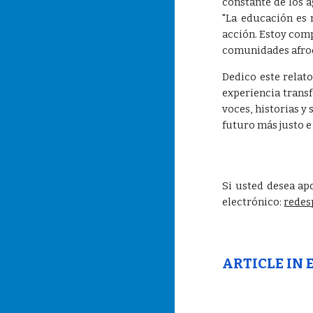
constante de los a
"La educación es n
acción. Estoy comp
comunidades afrode
Dedico este relato
experiencia trans
voces, historias y
futuro más justo e
Si usted desea apo
electrónico:
rede
ARTICLE IN