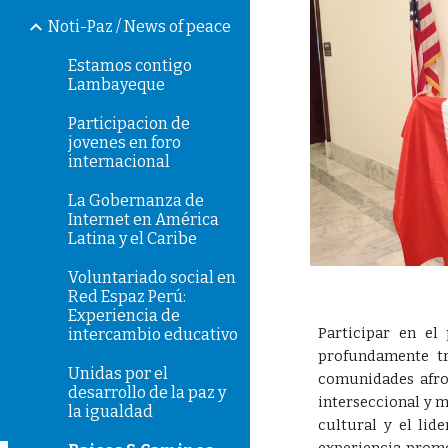
Noti-Paz / News of peace
Estamos contigo
Lambayeque
Participacion de
jovenes en foro
internacional
La Gobernanza de
Internet en América
Latina y el Caribe
Voluntariado social en
Red Espaz Perú:
Experiencia de
Participar en el
intercambio educativo
profundamente tr
Unidas por el
comunidades afrod
desarrollo de la paz y
interseccional y 
la igualdad
cultural y el li