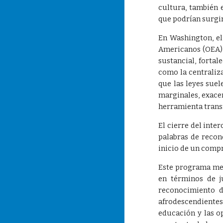
cultura, también 
que podrían surgir
En Washington, el
Americanos (OEA).
sustancial, forta
como la centraliza
que las leyes sue
marginales, exacer
herramienta trans
El cierre del int
palabras de recon
inicio de un compr
Este programa me 
en términos de j
reconocimiento 
afrodescendientes 
educación y las o