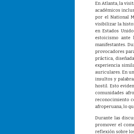
En Atlanta, la vis
académicos inclus
por el National 
visibilizar la hi
en Estados Unido
estoicismo ante 
manifestantes. Du
provocadores para
práctica, diseñad
experiencia simila
auriculares. En u
insultos y palabr
hostil. Esto evide
comunidades afro
reconocimiento co
afroperuana, lo qu
Durante las discu
promover el comer
reflexión sobre l