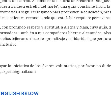
gentes de cambio. Al conocer la historia de Frederick Douglass
uestra nueva estrella del norte", una guía constante hacia la 
rometida a seguir trabajando para promover la educación, prese
scendientes, reconociendo que esta labor requiere perseveranci
, con profundo respeto y gratitud, a Aletha y Maia, cuya guía, 
formadora. También a mis compañeros líderes: Alessandro, Alyss
 sueños tejieron un lazo de aprendizaje y solidaridad que perdu
 inclusivo.
yar la iniciativa de los jóvenes voluntarios, por favor, no du
spazperu@gmail.com
.
 ENGLISH BELOW