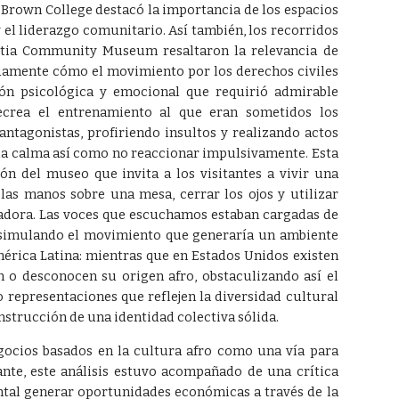
 Brown College destacó la importancia de los espacios
l liderazgo comunitario. Así también, los recorridos
stia Community Museum resaltaron la relevancia de
ndamente cómo el movimiento por los derechos civiles
n psicológica y emocional que requirió admirable
ecrea el entrenamiento al que eran sometidos los
antagonistas, profiriendo insultos y realizando actos
la calma así como no reaccionar impulsivamente. Esta
ión del museo que invita a los visitantes a vivir una
r las manos sobre una mesa, cerrar los ojos y utilizar
umadora. Las voces que escuchamos estaban cargadas de
a, simulando el movimiento que generaría un ambiente
mérica Latina: mientras que en Estados Unidos existen
o desconocen su origen afro, obstaculizando así el
 representaciones que reflejen la diversidad cultural
construcción de una identidad colectiva sólida.
gocios basados en la cultura afro como una vía para
ante, este análisis estuvo acompañado de una crítica
ental generar oportunidades económicas a través de la