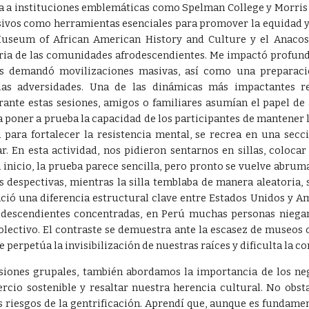
ita a instituciones emblemáticas como Spelman College y Morris
ivos como herramientas esenciales para promover la equidad y e
Museum of African American History and Culture y el Anaco
storia de las comunidades afrodescendientes. Me impactó profu
s demandó movilizaciones masivas, así como una preparació
las adversidades. Una de las dinámicas más impactantes r
rante estas sesiones, amigos o familiares asumían el papel de 
 poner a prueba la capacidad de los participantes de mantener 
a para fortalecer la resistencia mental, se recrea en una secc
r. En esta actividad, nos pidieron sentarnos en sillas, coloca
n inicio, la prueba parece sencilla, pero pronto se vuelve abr
as despectivas, mientras la silla temblaba de manera aleatori
nció una diferencia estructural clave entre Estados Unidos y A
descendientes concentradas, en Perú muchas personas niegan 
lectivo. El contraste se demuestra ante la escasez de museos o
e perpetúa la invisibilización de nuestras raíces y dificulta la 
siones grupales, también abordamos la importancia de los ne
cio sostenible y resaltar nuestra herencia cultural. No obst
os riesgos de la gentrificación. Aprendí que, aunque es fundam