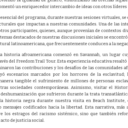
viendo la igualdad de género; visibilizando las brechas legale
 fomentó un enriquecedor intercambio de ideas con otros lídere
resencial del programa, durante nuestras sesiones virtuales, se
ucturales que impactan a nuestras comunidades. Una de las in
otros participantes, quienes, aunque provenían de contextos di
 temas destacados de nuestras discusiones iniciales se encontró
ltural latinoamericana, que frecuentemente conducen a la negac
a historia afroamericana comenzó en Savannah, un lugar cuya
avés del Freedom Trail Tour. Esta experiencia educativa resalt
inaron las contribuciones y los desafíos de las comunidades af
uyó escenarios marcados por los horrores de la esclavitud; 
manera tangible el sufrimiento de millones de personas esclavi
tras sociedades contemporáneas. Asimismo, visitar el Histor
la deshumanización que sufrieron durante la trata transatlánti
la historia negra durante nuestra visita en Beach Institute,
o mensajes codificados hacia la libertad. Esta narrativa, más 
e los estragos del racismo sistémico, sino que también refo
cto de justicia social.