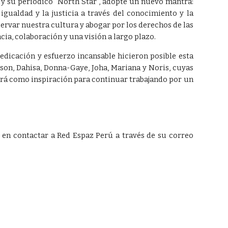
 y su periódico "North Star", adopté un nuevo mantra:
igualdad y la justicia a través del conocimiento y la
rvar nuestra cultura y abogar por los derechos de las
a, colaboración y una visión a largo plazo.
dedicación y esfuerzo incansable hicieron posible esta
on, Dahisa, Donna-Gaye, Joha, Mariana y Noris, cuyas
rará como inspiración para continuar trabajando por un
de en contactar a Red Espaz Perú a través de su correo