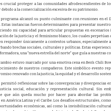
es crucial proteger a las comunidades afrodescendientes de l
 debido a la comercialización excesiva de su patrimonio.
 programa alcanzó su punto culminante con reuniones en el D
 Estas instancias fueron determinantes para presentar nuestro
leciendo mi capacidad para articular propuestas en escenarios
ción de la justicia y el feminismo blanco, los cuales perpetúan 
len responder únicamente a contextos urbanos, especialmente a 
bando brechas sociales, culturales y políticas. Estas experien
formadora, una "nueva estrella del norte" que guía a nuestras 
ercambio estuvo marcado por una emotiva cena en Ben's Chili Bo
ocimiento de nuestros compañeros. Este simbólico evento repre
omiso renovado con la justicia, la equidad y el desarrollo sosten
permitió reflexionar sobre las convergencias y divergencias en
usticia social, educación y representación cultural. Sin em
de que aún queda mucho por hacer para abordar las proble
en América Latina y el Caribe. Los desafíos estructurales, como l
portunidades económicas, así como la invisibilización cultur