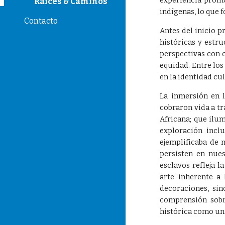
experiencia promo
Raices & Caminos
indígenas, lo que
Contacto
Antes del inicio p
históricas y estr
perspectivas con 
equidad. Entre los
en la identidad cu
La inmersión en l
cobraron vida a tr
Africana; que ilum
exploración incl
ejemplificaba de 
persisten en nues
esclavos refleja 
arte inherente a 
decoraciones, sin
comprensión sobr
histórica como un a