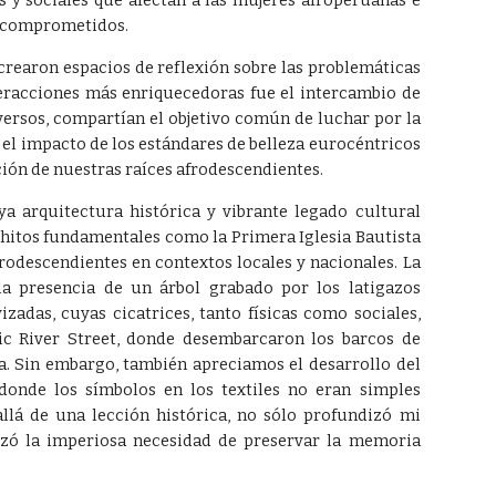
s y sociales que afectan a las mujeres afroperuanas e
s comprometidos.
 crearon espacios de reflexión sobre las problemáticas
teracciones más enriquecedoras fue el intercambio de
versos, compartían el objetivo común de luchar por la
 el impacto de los estándares de belleza eurocéntricos
ión de nuestras raíces afrodescendientes.
 arquitectura histórica y vibrante legado cultural
ó hitos fundamentales como la Primera Iglesia Bautista
rodescendientes en contextos locales y nacionales. La
la presencia de un árbol grabado por los latigazos
zadas, cuyas cicatrices, tanto físicas como sociales,
ic River Street, donde desembarcaron los barcos de
ca. Sin embargo, también apreciamos el desarrollo del
 donde los símbolos en los textiles no eran simples
allá de una lección histórica, no sólo profundizó mi
rzó la imperiosa necesidad de preservar la memoria